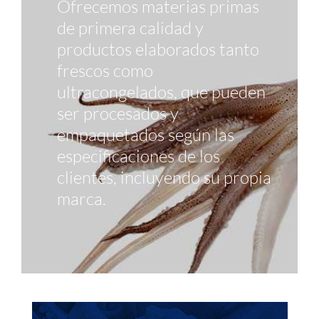
Ofrecemos materias primas
de primera calidad y
productos elaborados tanto
frescos como
ultracongelados, que pueden
ser procesados y
empaquetados según las
especificaciones de los
clientes, incluyendo su propia
marca.