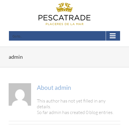
Skip
to
content
Go to...
admin
About
admin
This author has not yet filled in any
details.
So far admin has created 0 blog entries.