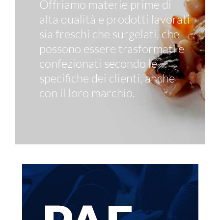
Offriamo materie prime di
alta qualità e prodotti lavorati
sia freschi che surgelati, che
possono essere trasformati e
confezionati secondo le
specifiche dei clienti, anche
con il loro marchio.