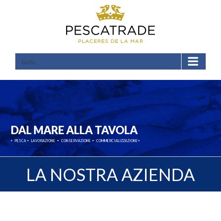
Skip
to
content
Go to...
DAL MARE ALLA TAVOLA
·
·
·
·
·
PESCA
LAVORAZIONE
CONSERVAZIONE
COMMERCIALIZZAZIONE
LA NOSTRA AZIENDA